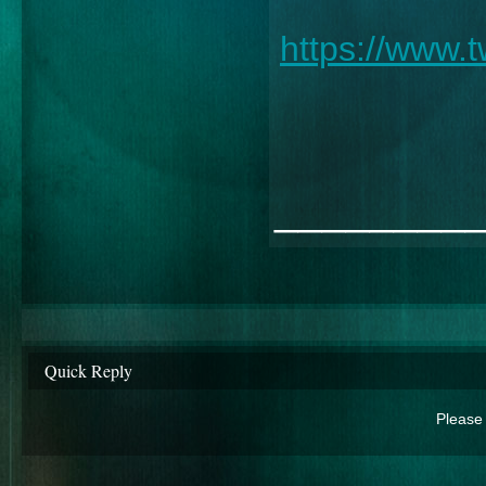
https://www.t
________
Quick Reply
Please 