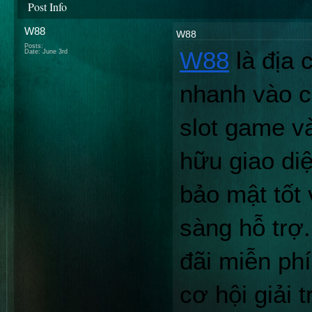
Post Info
W88
W88
Posts:
W88
 là địa 
Date:
June 3rd
nhanh vào cá
slot game và
hữu giao diệ
bảo mật tốt
sàng hỗ trợ
đãi miễn ph
cơ hội giải t