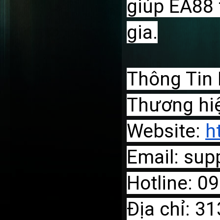
giúp EA88 
gia.
Thông Tin 
Thương hi
Website:
h
Email: su
Hotline: 0
Địa chỉ: 31