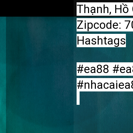
Thạnh, Hồ 
Zipcode: 
Hashtags
#ea88 #ea
#nhacaiea
________