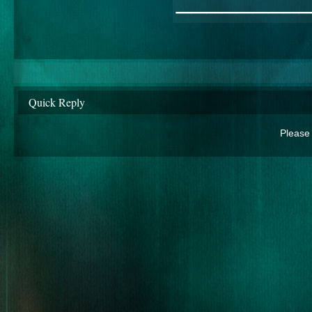
Quick Reply
Please 