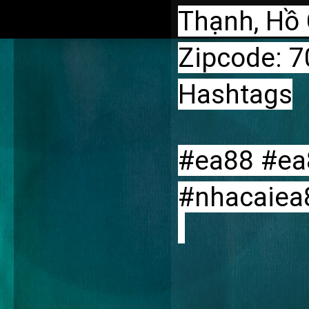
Thạnh, Hồ 
Zipcode: 
Hashtags
#ea88 #ea
#nhacaiea
________