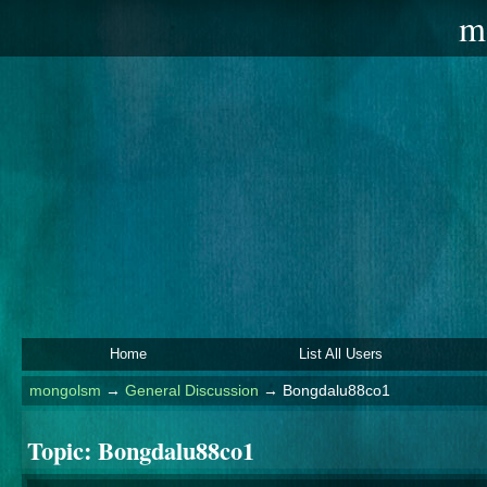
m
Home
List All Users
mongolsm
→
General Discussion
→
Bongdalu88co1
Topic:
Bongdalu88co1