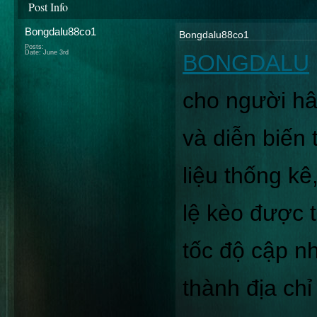
Post Info
Bongdalu88co1
Bongdalu88co1
Posts:
Date:
June 3rd
BONGDALU
cho người hâ
và diễn biến
liệu thống kê,
lệ kèo được t
tốc độ cập n
thành địa chỉ