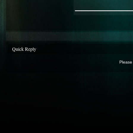
________
Quick Reply
Please 