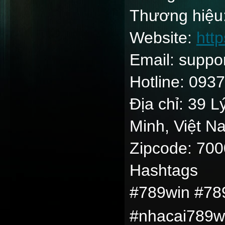
Thương hiệu
Website:
http
Email: supp
Hotline: 093
Địa chỉ: 39 L
Minh, Việt N
Zipcode: 70
Hashtags
#789win #78
#nhacai789w