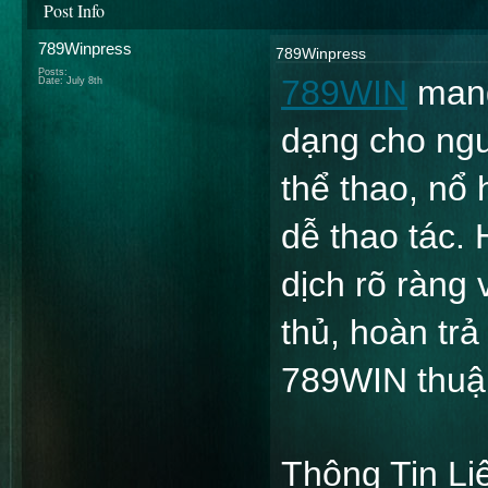
Post Info
789Winpress
789Winpress
Posts:
789WIN
 man
Date:
July 8th
dạng cho ngườ
thể thao, nổ 
dễ thao tác. 
dịch rõ ràng 
thủ, hoàn trả
789WIN thuận
Thông Tin Li