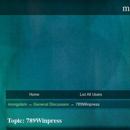
m
Home
List All Users
mongolsm
→
General Discussion
→
789Winpress
Topic:
789Winpress