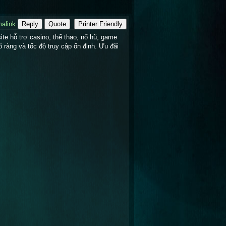
alink
Reply
Quote
Printer Friendly
e hỗ trợ casino, thể thao, nổ hũ, game 
õ ràng và tốc độ truy cập ổn định. Ưu đãi 