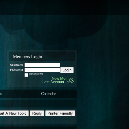
Members Login
Username
Login
Password
Remember Me
New Member
Lost Account Info?
ls
Calendar
art A New Topic
Reply
Printer Friendly