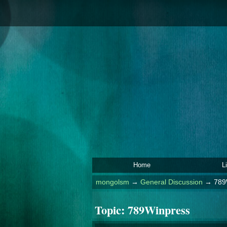
Home
L
mongolsm
→
General Discussion
→
789
Topic:
789Winpress