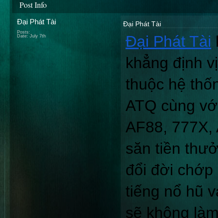
Post Info
Đại Phát Tài
Đại Phát Tài
Posts:
Đại Phát Tài
Date:
July 7th
khẳng định vị
thuộc hệ thống
ATQ cùng với
AF88, 777X, 
săn tiền thư
đổi đời chớp
tiếng nổ hũ v
sẽ không làm 