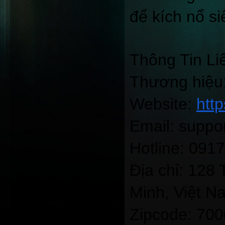
để kích nổ si
Thông Tin Li
Thương hiệu:
Website:
htt
Email: supp
Hotline: 091
Địa chỉ: 128
Minh, Việt N
Zipcode: 70