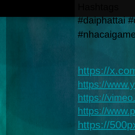
Hashtags
#daiphattai #
#nhacaigame
https://x.c
https://www
https://vime
https://www.
https://500