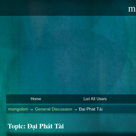
m
Home
List All Users
mongolsm
→
General Discussion
→
Đại Phát Tài
Topic:
Đại Phát Tài