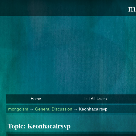
m
Home
List All Users
mongolsm
→
General Discussion
→
Keonhacairsvp
Topic:
Keonhacairsvp