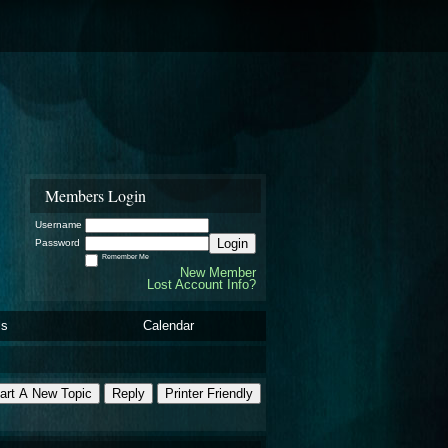
Members Login
Username
Login
Password
Remember Me
New Member
Lost Account Info?
ls
Calendar
art A New Topic
Reply
Printer Friendly