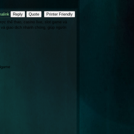
alink
Reply
Quote
Printer Friendly
ược thể thao, casino live, slot game và 
 và giao dịch nhanh chóng, giúp người 
8game 