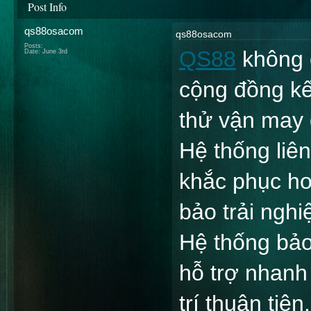
Post Info
qs88osacom
qs88osacom
Posts:
QS88
 không 
Date:
June 3rd
cộng đồng kế
thử vận may 
Hệ thống liên
khắc phục hoà
bảo trải ngh
Hệ thống bảo 
hỗ trợ nhanh 
trí thuận tiện.