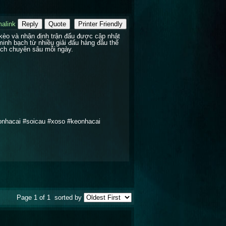
alink
Reply
Quote
Printer Friendly
 kèo và nhận định trận đấu được cập nhật
 minh bạch từ nhiều giải đấu hàng đầu thế
ích chuyên sâu mỗi ngày.
nhacai #soicau #xoso #keonhacai
Page 1 of 1
sorted by