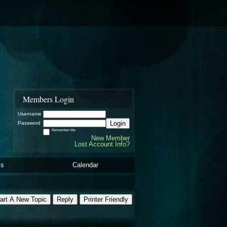
Members Login
Username
Login
Password
Remember Me
New Member
Lost Account Info?
ls
Calendar
art A New Topic
Reply
Printer Friendly