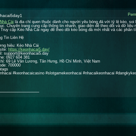
Perm
hacai5day1
Nhà Cái
là địa chỉ quen thuộc dành cho người yêu bóng đá với tỷ lệ kèo, soi
 tục. Chuyên trang cung cấp thông tin nhanh, giao diện dễ theo dõi và dữ liệu
. Truy cập Kèo Nhà Cái ngay để theo dõi kèo bóng đá mới nhất và các phân t
g Tin Liên Hệ
ng hiệu: Kèo Nhà Cái
ite:
https://keonhacai5.day/
l: support@keonhacai5.day
ine: 0927 604 381
chỉ: 69 Lê Văn Lương, Tân Hưng, Hồ Chí Minh, Việt Nam
ode: 700000
tags
nhacai #keonhacaicasino #slotgamekeonhacai #nhacaikeonhacai #dangkykeo
_______________