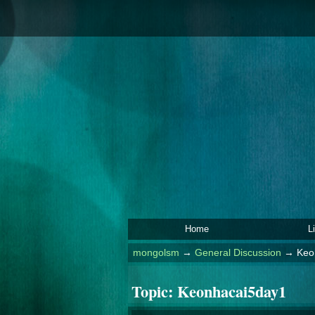
Home
L
mongolsm
→
General Discussion
→
Keo
Topic:
Keonhacai5day1