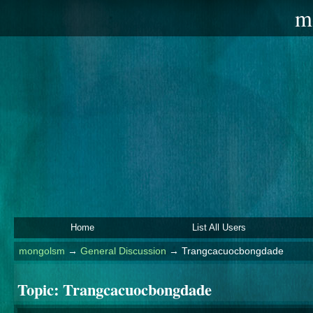
m
Home
List All Users
mongolsm
→
General Discussion
→
Trangcacuocbongdade
Topic:
Trangcacuocbongdade