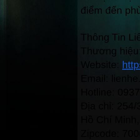
điểm đến phù
Thông Tin Li
Thương hiệu
Website:
htt
Email: lien
Hotline: 093
Địa chỉ: 254
Hồ Chí Minh,
Zipcode: 70