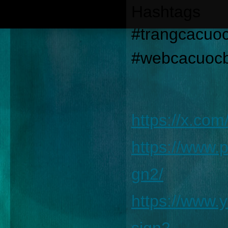
Hashtags
#trangcacuo
#webcacuoc
https://x.co
https://www.
gn2/
https://www