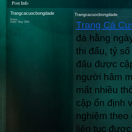
Post Info
Trangcacuocbongdade
Trangcacuocbongdade
Posts:
Trang Cá Cư
Date:
May 20th
đá hằng ngày
thi đấu, tỷ số
đấu được cập
người hâm mộ
mất nhiều thờ
cập ổn định v
nghiệm theo 
liên tục đượ